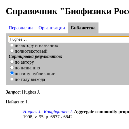
Справочник "Биофизики Рос
Персоналии
Организации
Библиотека
по автору и названию
полнотекстовый
Сортировка результатов
:
по автору
по названию
по типу публикации
по году выхода
Запрос
: Hughes J.
Найдено: 1.
Hughes J.
,
Roughgarden J.
Aggregate community propert
1998, v. 95, p. 6837 - 6842.