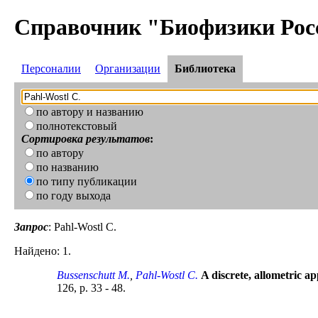
Справочник "Биофизики Рос
Персоналии
Организации
Библиотека
по автору и названию
полнотекстовый
Сортировка результатов
:
по автору
по названию
по типу публикации
по году выхода
Запрос
: Pahl-Wostl C.
Найдено: 1.
Bussenschutt M.
,
Pahl-Wostl C.
A discrete, allometric 
126, p. 33 - 48.