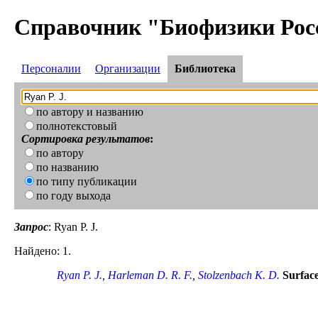
Справочник "Биофизики Рос
Персоналии
Организации
Библиотека
по автору и названию
полнотекстовый
Сортировка результатов
:
по автору
по названию
по типу публикации
по году выхода
Запрос
: Ryan P. J.
Найдено: 1.
Ryan P. J.
,
Harleman D. R. F.
,
Stolzenbach K. D.
Surface