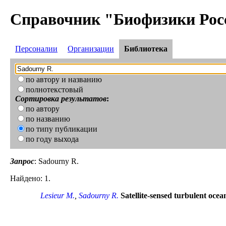
Справочник "Биофизики Рос
Персоналии
Организации
Библиотека
по автору и названию
полнотекстовый
Сортировка результатов
:
по автору
по названию
по типу публикации
по году выхода
Запрос
: Sadourny R.
Найдено: 1.
Lesieur M.
,
Sadourny R.
Satellite-sensed turbulent ocea