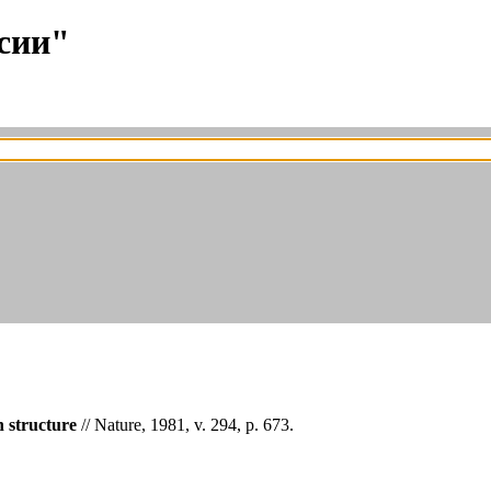
сии"
n structure
// Nature, 1981, v. 294, p. 673.