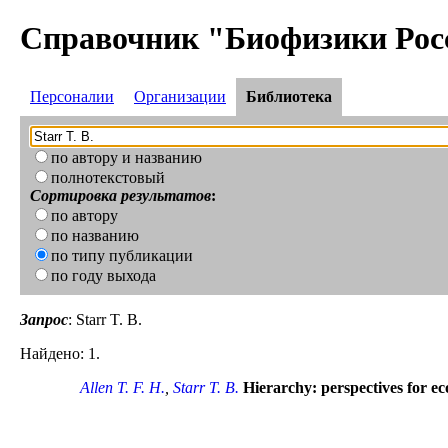
Справочник "Биофизики Рос
Персоналии
Организации
Библиотека
по автору и названию
полнотекстовый
Сортировка результатов
:
по автору
по названию
по типу публикации
по году выхода
Запрос
: Starr T. B.
Найдено: 1.
Allen T. F. H.
,
Starr T. B.
Hierarchy: perspectives for ec