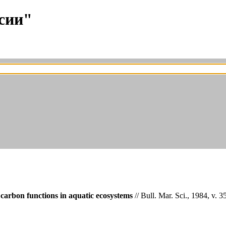
сии"
c carbon functions in aquatic ecosystems
// Bull. Mar. Sci., 1984, v. 3