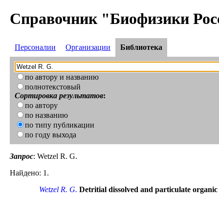
Справочник "Биофизики Рос
Персоналии
Организации
Библиотека
по автору и названию
полнотекстовый
Сортировка результатов
:
по автору
по названию
по типу публикации
по году выхода
Запрос
: Wetzel R. G.
Найдено: 1.
Wetzel R. G.
Detritial dissolved and particulate organi