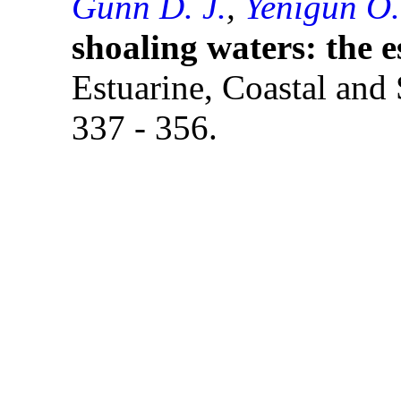
Gunn D. J.
,
Yenigun O.
shoaling waters: the 
Estuarine, Coastal and 
337 - 356.