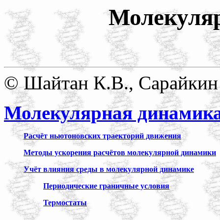
Молекуля
© Шайтан К.В., Сарайкин 
Молекулярная динамик
Расчёт ньютоновских траекторий движения
Методы ускорения расчётов молекулярной динамики
Учёт влияния среды в молекулярной динамике
Периодические граничные условия
Термостаты