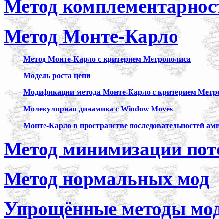
Метод комплементарност
Метод Монте-Карло
Метод Монте-Карло с критерием Метрополиса
Модель роста цепи
Модификации метода Монте-Карло с критерием Метр
Молекулярная динамика с Window Moves
Монте-Карло в пространстве последовательностей ам
Метод минимизации пот
Метод нормальных мод
Упрощённые методы мод